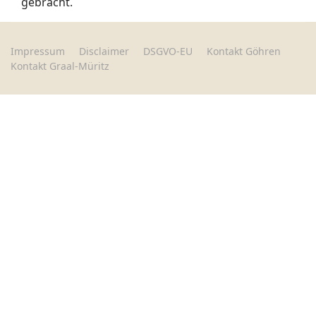
gebracht.
Impressum
Disclaimer
DSGVO-EU
Kontakt Göhren
Kontakt Graal-Müritz