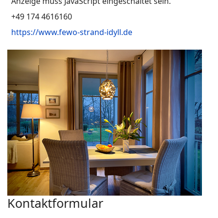
Anzeige muss JavaScript eingeschaltet sein.
Mobil
+49 174 4616160
Website
https://www.fewo-strand-idyll.de
Kontaktformular