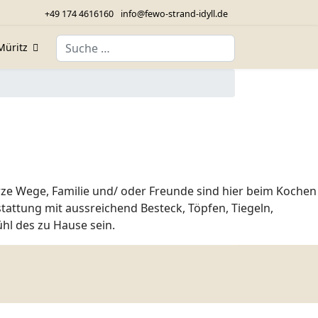
+49 174 4616160
info@fewo-strand-idyll.de
Suchen
Müritz
rze Wege, Familie und/ oder Freunde sind hier beim Kochen
stattung mit aussreichend Besteck, Töpfen, Tiegeln,
hl des zu Hause sein.