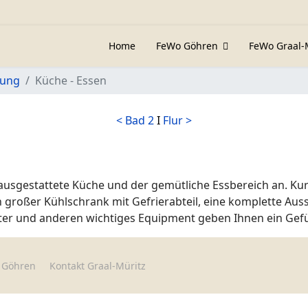
Home
FeWo Göhren
FeWo Graal-
nung
Küche - Essen
< Bad 2
I
Flur >
ausgestattete Küche und der gemütliche Essbereich an. Ku
n großer Kühlschrank mit Gefrierabteil, eine komplette Aus
ster und anderen wichtiges Equipment geben Ihnen ein Gefü
 Göhren
Kontakt Graal-Müritz