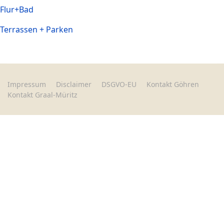
Flur+Bad
Terrassen + Parken
Impressum
Disclaimer
DSGVO-EU
Kontakt Göhren
Kontakt Graal-Müritz